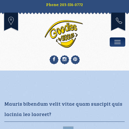
Phone: 203-556-0772
Togg
Mauris bibendum velit vitae quam suscipit quis
lacinia leo laoreet?