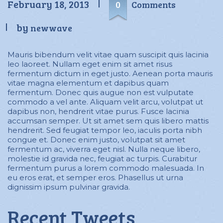
February 18, 2013
0
Comments
by
newwave
Mauris bibendum velit vitae quam suscipit quis lacinia
leo laoreet. Nullam eget enim sit amet risus
fermentum dictum in eget justo. Aenean porta mauris
vitae magna elementum et dapibus quam
fermentum. Donec quis augue non est vulputate
commodo a vel ante. Aliquam velit arcu, volutpat ut
dapibus non, hendrerit vitae purus. Fusce lacinia
accumsan semper. Ut sit amet sem quis libero mattis
hendrerit. Sed feugiat tempor leo, iaculis porta nibh
congue et. Donec enim justo, volutpat sit amet
fermentum ac, viverra eget nisl. Nulla neque libero,
molestie id gravida nec, feugiat ac turpis. Curabitur
fermentum purus a lorem commodo malesuada. In
eu eros erat, et semper eros. Phasellus ut urna
dignissim ipsum pulvinar gravida.
Recent Tweets